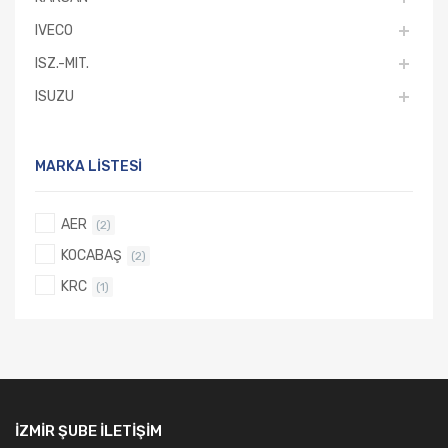
IVECO
ISZ.-MIT.
ISUZU
MARKA LISTESI
AER
(2)
KOCABAŞ
(2)
KRC
(1)
İZMIR ŞUBE İLETIŞIM