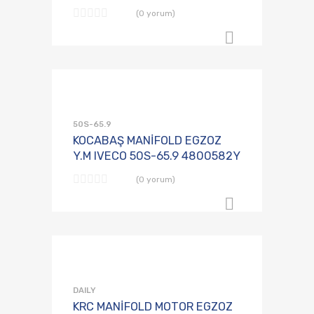
(0 yorum)
B2B Sipari
Talep Listesine
Karşılaştırmaya E
50S-65.9
KOCABAŞ MANİFOLD EGZOZ
Y.M IVECO 50S-65.9 4800582Y
(0 yorum)
B2B Sipari
Talep Listesine
Karşılaştırmaya E
DAILY
KRC MANİFOLD MOTOR EGZOZ