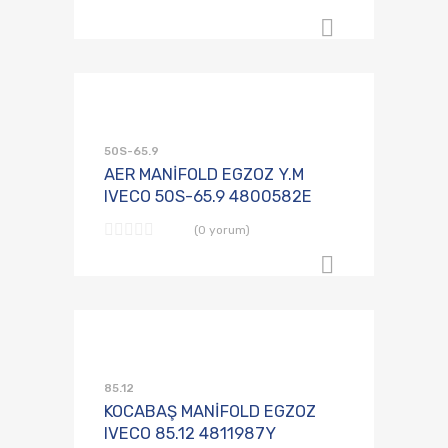
B2B Sipari
Talep Listesine
Karşılaştırmaya E
50S-65.9
AER MANİFOLD EGZOZ Y.M
IVECO 50S-65.9 4800582E
(0 yorum)
B2B Sipari
Talep Listesine
Karşılaştırmaya E
85.12
KOCABAŞ MANİFOLD EGZOZ
IVECO 85.12 4811987Y