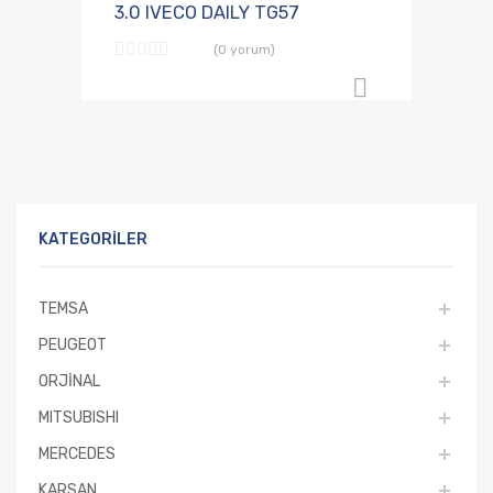
3.0 IVECO DAILY TG57
(0 yorum)
B2B Sipari
KATEGORILER
TEMSA
PEUGEOT
ORJİNAL
MITSUBISHI
MERCEDES
KARSAN