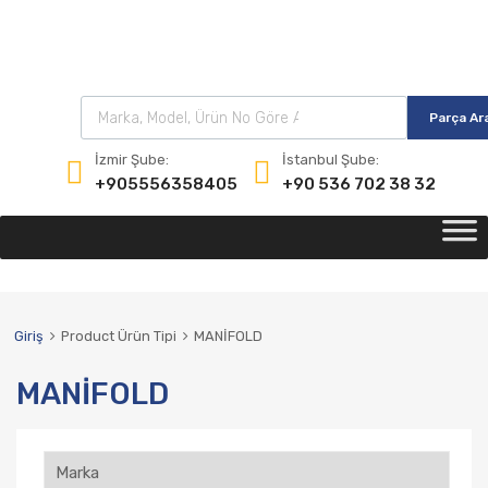
Parça Ar
İzmir Şube:
İstanbul Şube:
+905556358405
+90 536 702 38 32
Giriş
Product Ürün Tipi
MANİFOLD
MANİFOLD