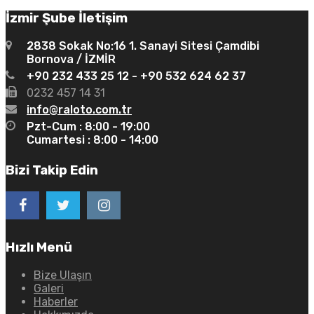
İzmir Şube İletişim
2838 Sokak No:16 1. Sanayi Sitesi Çamdibi
Bornova / İZMİR
+90 232 433 25 12 - +90 532 624 62 37
0232 457 14 31
info@raloto.com.tr
Pzt-Cum : 8:00 - 19:00
Cumartesi : 8:00 - 14:00
Bizi Takip Edin
Hızlı Menü
Bize Ulaşın
Galeri
Haberler