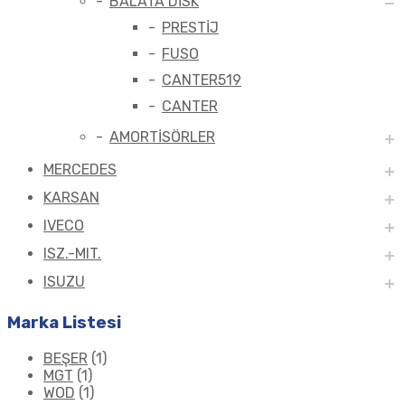
BALATA DİSK
PRESTİJ
FUSO
CANTER519
CANTER
AMORTİSÖRLER
MERCEDES
KARSAN
IVECO
ISZ.-MIT.
ISUZU
Marka Listesi
BEŞER
(1)
MGT
(1)
WOD
(1)