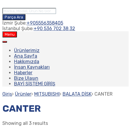
Parça Ara
İzmir Şube:
+905556358405
İstanbul Şube:
+90 536 702 38 32
Menu
Ürünlerimiz
Ana Sayfa
Hakkımızda
İnsan Kaynakları
Haberler
Bize Ulaşın
BAYİ SİSTEMİ GİRİŞ
Giriş
Ürünler
MITSUBISHI
BALATA DİSK
CANTER
CANTER
Showing all 3 results