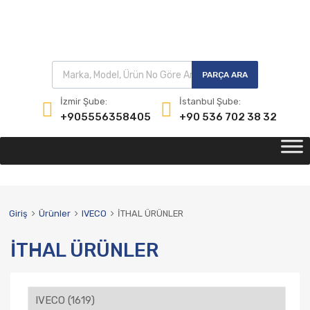
PARÇA ARA
İzmir Şube:
İstanbul Şube:
+905556358405
+90 536 702 38 32
Giriş
Ürünler
IVECO
İTHAL ÜRÜNLER
İTHAL ÜRÜNLER