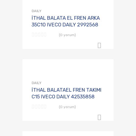
Karşılaştırmaya E
DAILY
İTHAL BALATA EL FREN ARKA
35C10 IVECO DAILY 2992568
(0 yorum)
B2B Sipari
Talep Listesine
Karşılaştırmaya E
DAILY
İTHAL BALATAEL FREN TAKIMI
C15 IVECO DAILY 42535858
(0 yorum)
B2B Sipari