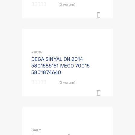
(0 yorum)
B2B Sipari
Talep Listesine
Karşılaştırmaya E
70C15
DEGA SİNYAL ÖN 2014
5801585151 IVECO 70C15
5801874640
(0 yorum)
B2B Sipari
Talep Listesine
Karşılaştırmaya E
DAILY