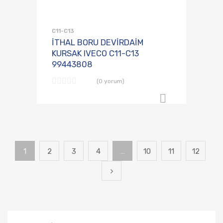
Talep Listesine
Karşılaştırmaya E
C11-C13
İTHAL BORU DEVİRDAİM
KURSAK IVECO C11-C13
99443808
(0 yorum)
B2B Sipari
1
2
3
4
…
10
11
12