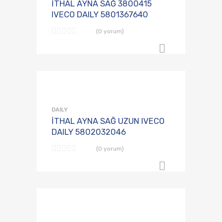
İTHAL AYNA SAĞ 3800415
IVECO DAILY 5801367640
(0 yorum)
B2B Sipari
Talep Listesine
Karşılaştırmaya E
DAILY
İTHAL AYNA SAĞ UZUN IVECO
DAILY 5802032046
(0 yorum)
B2B Sipari
Talep Listesine