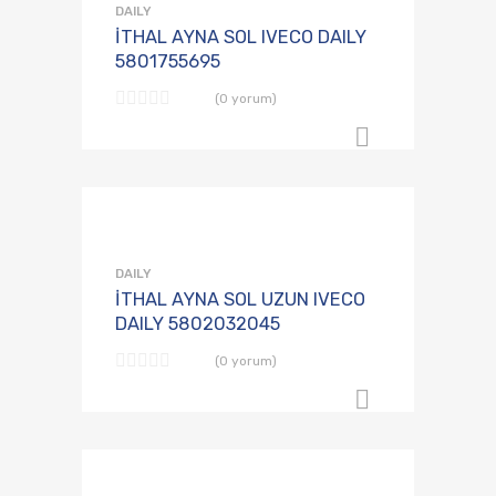
Karşılaştırmaya E
DAILY
İTHAL AYNA SOL IVECO DAILY
5801755695
(0 yorum)
B2B Sipari
Talep Listesine
Karşılaştırmaya E
DAILY
İTHAL AYNA SOL UZUN IVECO
DAILY 5802032045
(0 yorum)
B2B Sipari
Talep Listesine