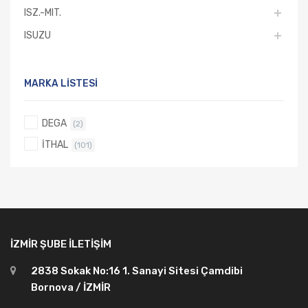
ISZ.-MIT.
ISUZU
MARKA LISTESI
DEGA
(2)
İTHAL
(101)
İZMIR ŞUBE İLETIŞIM
2838 Sokak No:16 1. Sanayi Sitesi Çamdibi
Bornova / İZMİR