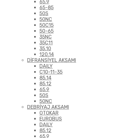
65.9
65-85
50S
50NC
50C15
50-65
35NC
35C11
35.10
120.14
DİFRANSİYEL AKSAMI
DAILY
C10-11-35
85.14
85.12
65.9
50S
50NC
DEBRİYAJ AKSAMI
OTOKAR
EUROBUS
DAILY
85.12
65.9