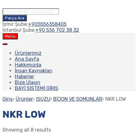
Products
search
Parça Ara
İzmir Şube:
+905556358405
İstanbul Şube:
+90 536 702 38 32
Skip
Menu
to
content
Ürünlerimiz
Ana Sayfa
Hakkımızda
İnsan Kaynakları
Haberler
Bize Ulaşın
BAYİ SİSTEMİ GİRİŞ
Giriş
Ürünler
ISUZU
BİJON VE SOMUNLAR
NKR LOW
NKR LOW
Showing all 8 results