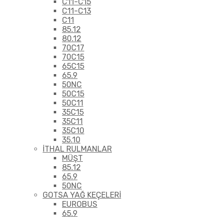
C11-C15
C11-C13
C11
85.12
80.12
70C17
70C15
65C15
65.9
50NC
50C15
50C11
35C15
35C11
35C10
35.10
İTHAL RULMANLAR
MÜŞT
85.12
65.9
50NC
GOTSA YAĞ KEÇELERİ
EUROBUS
65.9