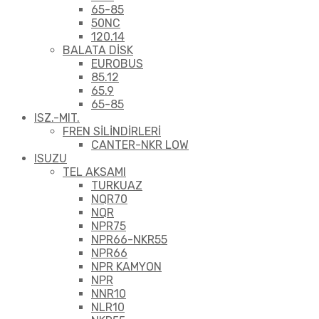
65-85
50NC
120.14
BALATA DİSK
EUROBUS
85.12
65.9
65-85
ISZ.-MIT.
FREN SİLİNDİRLERİ
CANTER-NKR LOW
ISUZU
TEL AKSAMI
TURKUAZ
NQR70
NQR
NPR75
NPR66-NKR55
NPR66
NPR KAMYON
NPR
NNR10
NLR10