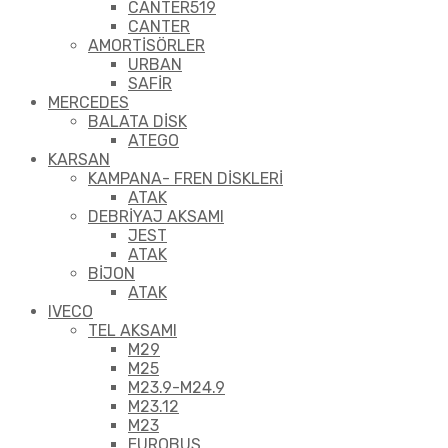
CANTER519
CANTER
AMORTİSÖRLER
URBAN
SAFİR
MERCEDES
BALATA DİSK
ATEGO
KARSAN
KAMPANA- FREN DİSKLERİ
ATAK
DEBRİYAJ AKSAMI
JEST
ATAK
BİJON
ATAK
IVECO
TEL AKSAMI
M29
M25
M23.9-M24.9
M23.12
M23
EUROBUS