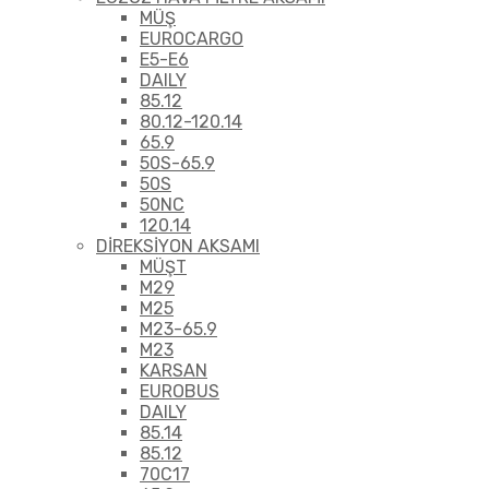
MÜŞ
EUROCARGO
E5-E6
DAILY
85.12
80.12-120.14
65.9
50S-65.9
50S
50NC
120.14
DİREKSİYON AKSAMI
MÜŞT
M29
M25
M23-65.9
M23
KARSAN
EUROBUS
DAILY
85.14
85.12
70C17