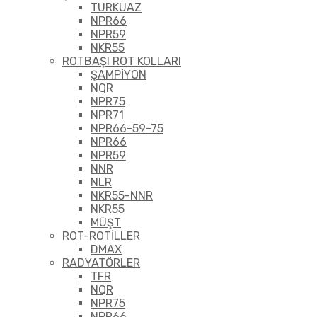
TURKUAZ
NPR66
NPR59
NKR55
ROTBAŞI ROT KOLLARI
ŞAMPİYON
NQR
NPR75
NPR71
NPR66-59-75
NPR66
NPR59
NNR
NLR
NKR55-NNR
NKR55
MÜŞT
ROT-ROTİLLER
DMAX
RADYATÖRLER
TFR
NQR
NPR75
NPR66