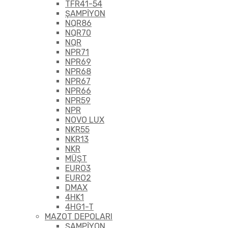
TFR41-54
ŞAMPİYON
NQR86
NQR70
NQR
NPR71
NPR69
NPR68
NPR67
NPR66
NPR59
NPR
NOVO LUX
NKR55
NKR13
NKR
MÜŞT
EURO3
EURO2
DMAX
4HK1
4HG1-T
MAZOT DEPOLARI
ŞAMPİYON