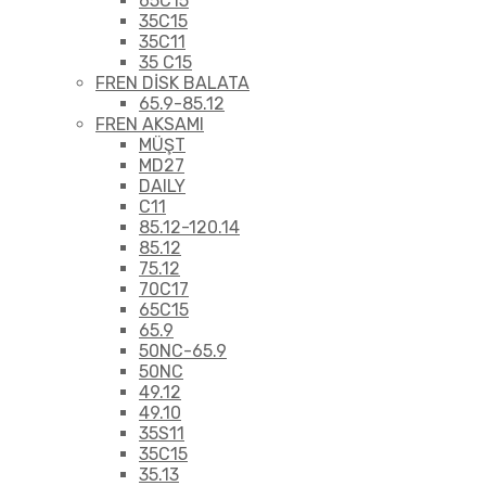
65C15
35C15
35C11
35 C15
FREN DİSK BALATA
65.9-85.12
FREN AKSAMI
MÜŞT
MD27
DAILY
C11
85.12-120.14
85.12
75.12
70C17
65C15
65.9
50NC-65.9
50NC
49.12
49.10
35S11
35C15
35.13