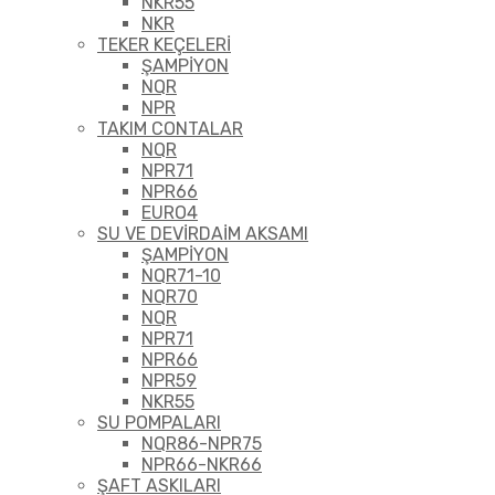
NKR55
NKR
TEKER KEÇELERİ
ŞAMPİYON
NQR
NPR
TAKIM CONTALAR
NQR
NPR71
NPR66
EURO4
SU VE DEVİRDAİM AKSAMI
ŞAMPİYON
NQR71-10
NQR70
NQR
NPR71
NPR66
NPR59
NKR55
SU POMPALARI
NQR86-NPR75
NPR66-NKR66
ŞAFT ASKILARI