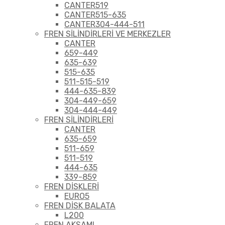
CANTER519
CANTER515-635
CANTER304-444-511
FREN SİLİNDİRLERİ VE MERKEZLER
CANTER
659-449
635-639
515-635
511-515-519
444-635-839
304-449-659
304-444-449
FREN SİLİNDİRLERİ
CANTER
635-659
511-659
511-519
444-635
339-859
FREN DİSKLERİ
EURO5
FREN DİSK BALATA
L200
FREN AKSAMI