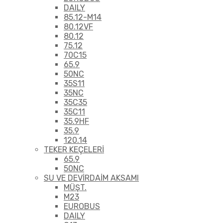
DAILY
85.12-M14
80.12VF
80.12
75.12
70C15
65.9
50NC
35S11
35NC
35C35
35C11
35.9HF
35.9
120.14
TEKER KEÇELERİ
65.9
50NC
SU VE DEVİRDAİM AKSAMI
MÜŞT.
M23
EUROBUS
DAILY