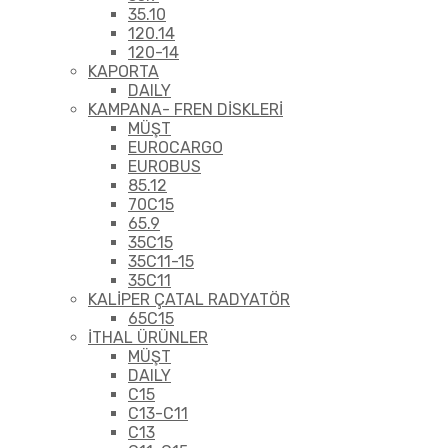
35.10
120.14
120-14
KAPORTA
DAILY
KAMPANA- FREN DİSKLERİ
MÜŞT
EUROCARGO
EUROBUS
85.12
70C15
65.9
35C15
35C11-15
35C11
KALİPER ÇATAL RADYATÖR
65C15
İTHAL ÜRÜNLER
MÜŞT
DAILY
C15
C13-C11
C13