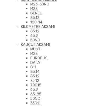
M23-50NC
M23
GENEL
85.12
120-14
KİLOMETRE AKSAMI
85.12
65.9
50NC
KAUÇUK AKSAMI
MÜŞT
M23
EUROBUS
DAILY
C11
85.14
85.12
75.12
70C15
65.9
65-85
50NC
35C11