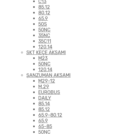
C13
85.12
80.12
65.9
50S
50NC
35NC
35C11
120.14
SKT KEÇE AKSAMI
M23
50NC
120.14
ŞANZUMAN AKSAMI
M29-12
M.29
EUROBUS
DAILY
85.14
85.12
65.9-80.12
65.9
65-85
50NC