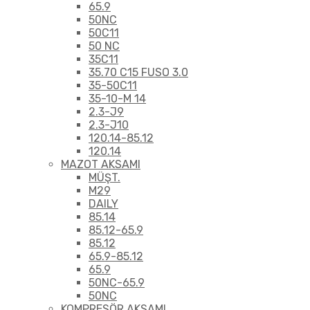
65.9
50NC
50C11
50 NC
35C11
35.70 C15 FUSO 3.0
35-50C11
35-10-M 14
2.3-J9
2.3-J10
120.14-85.12
120.14
MAZOT AKSAMI
MÜŞT.
M29
DAILY
85.14
85.12-65.9
85.12
65.9-85.12
65.9
50NC-65.9
50NC
KOMPRESÖR AKSAMI