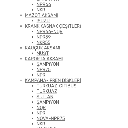
NPR66
NKR
MAZOT AKSAMI
ISUZU
KRANK KASNAK ÇEŞİTLERİ
NPR66-NQR
NPR59
NKR55
KAUÇUK AKSAMI
MÜŞT
KAPORTA AKSAMI
ŞAMPİYON
NPR75
NPR
KAMPANA- FREN DİSKLERİ
TURKUAZ-CITIBUS
TURKUAZ
SULTAN
ŞAMPİYON
NQR
NPR
NOVA-NPR75
NKR