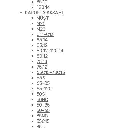
35.10
120.14
KAPORTA AKSAMI
MÜŞT
M25
M23
C11-C13
85.14
85.12
80.12-120.14
80.12
75.14
75.12
65C15-70C15
65.9
65-85
65-120
50S
50NC
50-85
50-65
35NC
35C15
35.9