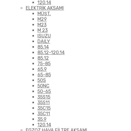
120.14
ELEKTRİK AKSAMI
MÜŞT.
M29
M23
M 23
ISUZU
DAILY
85.14
85.12-120.14
85.12
75-85
65.9
65-85
50S
50NC
50-65
35S15
35S11
35C15
35C11
35.9
120.14
EGZOZ HAVA FİLTRE AKSAMI