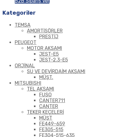
B2B Sipariş Ver
Kategoriler
TEMSA
AMORTİSÖRLER
PRESTİJ
PEUGEOT
MOTOR AKSAMI
JEST-E5
JEST-2.3-E5
ORJİNAL
SU VE DEVİRDAİM AKSAMI
MÜŞT.
MITSUBISHI
TEL AKSAMI
FUSO
CANTER711
CANTER
TEKER KEÇELERİ
MÜŞT
FE449-659
FE305-515
FE304-515-635