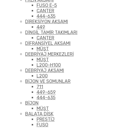
FUSO E-5
CANTER
444-635
DİREKSİYON AKSAMI
449
DİNGİL TAMİR TAKIMLARI
CANTER
DİFRANSİYEL AKSAMI
MÜŞT
DEBRİYAJ MERKEZLERİ
MÜŞT
L200-H100
DEBRİYAJ AKSAMI
L200
BİJON VE SOMUNLAR
711
449-659
444-635
BİJON
MÜŞT
BALATA DİSK
PRESTİJ
FUSO