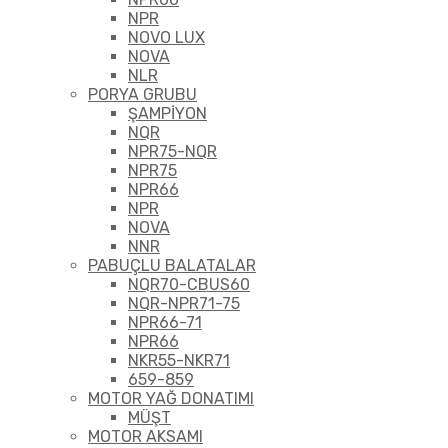
NPR
NOVO LUX
NOVA
NLR
PORYA GRUBU
ŞAMPİYON
NQR
NPR75-NQR
NPR75
NPR66
NPR
NOVA
NNR
PABUÇLU BALATALAR
NQR70-CBUS60
NQR-NPR71-75
NPR66-71
NPR66
NKR55-NKR71
659-859
MOTOR YAĞ DONATIMI
MÜŞT
MOTOR AKSAMI