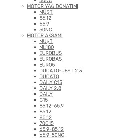
50NC
MOTOR YAĞ DONATIMI
MÜŞT
85.12
65.9
50NC
MOTOR AKSAMI
MÜŞT
ML180
EUROBUS
EUROBAS
EURO5
DUCATO-JEST 2.3
DUCATO
DAILY C13
DAILY 2.8
DAILY
C15
85.12-65.9
85.12
80.12
70C15
65.9-85.12
65.9-50NC