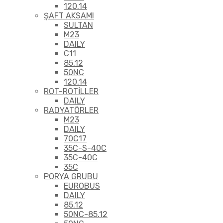
120.14
ŞAFT AKSAMI
SULTAN
M23
DAILY
C11
85.12
50NC
120.14
ROT-ROTİLLER
DAILY
RADYATÖRLER
M23
DAILY
70C17
35C-S-40C
35C-40C
35C
PORYA GRUBU
EUROBUS
DAILY
85.12
50NC-85.12