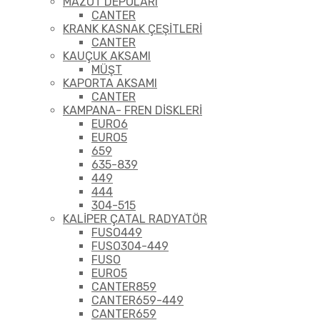
MAZOT DEPOLARI
CANTER
KRANK KASNAK ÇEŞİTLERİ
CANTER
KAUÇUK AKSAMI
MÜŞT
KAPORTA AKSAMI
CANTER
KAMPANA- FREN DİSKLERİ
EURO6
EURO5
659
635-839
449
444
304-515
KALİPER ÇATAL RADYATÖR
FUSO449
FUSO304-449
FUSO
EURO5
CANTER859
CANTER659-449
CANTER659