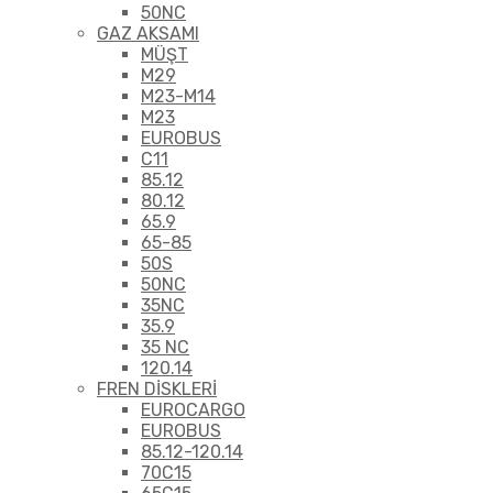
50NC
GAZ AKSAMI
MÜŞT
M29
M23-M14
M23
EUROBUS
C11
85.12
80.12
65.9
65-85
50S
50NC
35NC
35.9
35 NC
120.14
FREN DİSKLERİ
EUROCARGO
EUROBUS
85.12-120.14
70C15