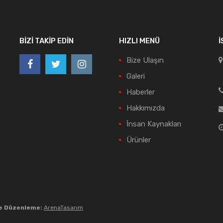
BIZI TAKIP EDIN
HIZLI MENÜ
İ
Bize Ulaşın
Galeri
Haberler
Hakkımızda
İnsan Kaynakları
Ürünler
e Düzenleme:
ArenaTasarım