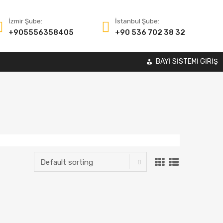
İzmir Şube:
İstanbul Şube:
+905556358405
+90 536 702 38 32
BAYİ SİSTEMİ GİRİŞ