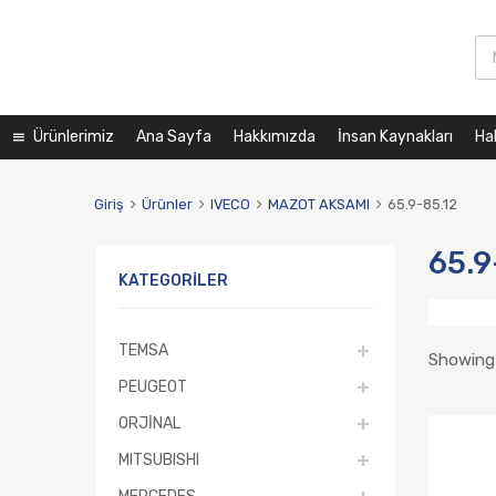
Ürünlerimiz
Ana Sayfa
Hakkımızda
İnsan Kaynakları
Ha
Giriş
Ürünler
IVECO
MAZOT AKSAMI
65.9-85.12
65.9
KATEGORILER
TEMSA
Showing 
PEUGEOT
ORJİNAL
MITSUBISHI
MERCEDES