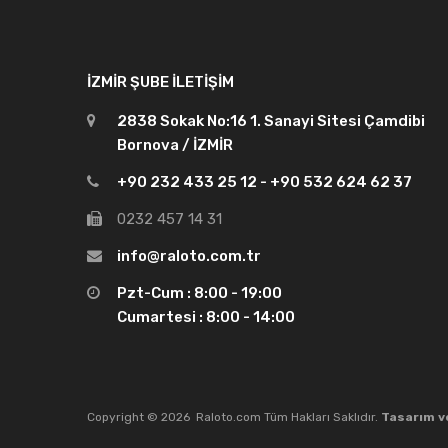
İZMIR ŞUBE İLETIŞIM
2838 Sokak No:16 1. Sanayi Sitesi Çamdibi
Bornova / İZMİR
+90 232 433 25 12 - +90 532 624 62 37
0232 457 14 31
info@raloto.com.tr
Pzt-Cum : 8:00 - 19:00
Cumartesi : 8:00 - 14:00
Copyright ©
2026
Raloto.com Tüm Hakları Saklıdır.
Tasarım v