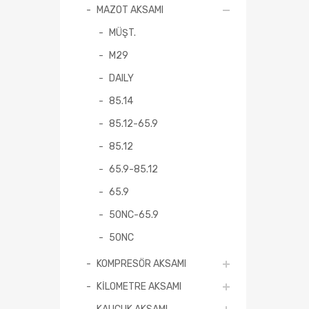
MAZOT AKSAMI
MÜŞT.
M29
DAILY
85.14
85.12-65.9
85.12
65.9-85.12
65.9
50NC-65.9
50NC
KOMPRESÖR AKSAMI
KİLOMETRE AKSAMI
KAUÇUK AKSAMI