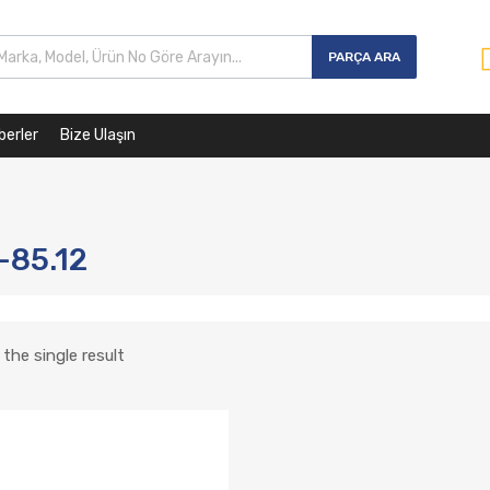
PARÇA ARA
berler
Bize Ulaşın
-85.12
the single result
Talep Listesine Ekle
Karşılaştırmaya Ekle