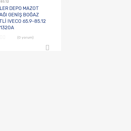
85.12
LER DEPO MAZOT
AĞI GENİŞ BOĞAZ
İTLİ IVECO 65.9-85.12
1320A
(0 yorum)
B2B Sipariş Ver