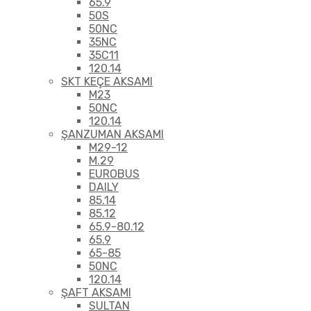
65.9
50S
50NC
35NC
35C11
120.14
SKT KEÇE AKSAMI
M23
50NC
120.14
ŞANZUMAN AKSAMI
M29-12
M.29
EUROBUS
DAILY
85.14
85.12
65.9-80.12
65.9
65-85
50NC
120.14
ŞAFT AKSAMI
SULTAN