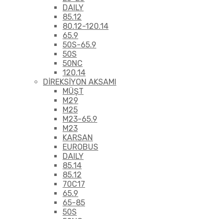
DAILY
85.12
80.12-120.14
65.9
50S-65.9
50S
50NC
120.14
DİREKSİYON AKSAMI
MÜŞT
M29
M25
M23-65.9
M23
KARSAN
EUROBUS
DAILY
85.14
85.12
70C17
65.9
65-85
50S