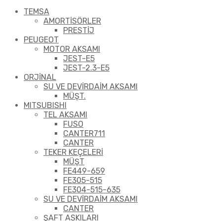
TEMSA
AMORTİSÖRLER
PRESTİJ
PEUGEOT
MOTOR AKSAMI
JEST-E5
JEST-2.3-E5
ORJİNAL
SU VE DEVİRDAİM AKSAMI
MÜŞT.
MITSUBISHI
TEL AKSAMI
FUSO
CANTER711
CANTER
TEKER KEÇELERİ
MÜŞT
FE449-659
FE305-515
FE304-515-635
SU VE DEVİRDAİM AKSAMI
CANTER
ŞAFT ASKILARI