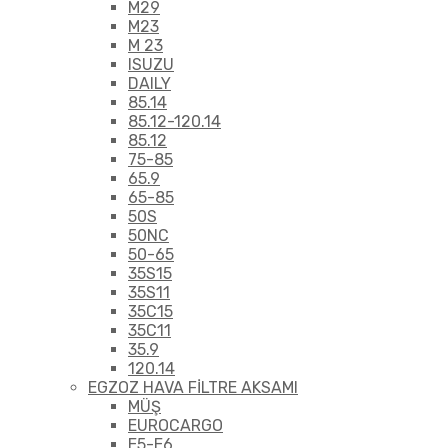
M29
M23
M 23
ISUZU
DAILY
85.14
85.12-120.14
85.12
75-85
65.9
65-85
50S
50NC
50-65
35S15
35S11
35C15
35C11
35.9
120.14
EGZOZ HAVA FİLTRE AKSAMI
MÜŞ
EUROCARGO
E5-E6