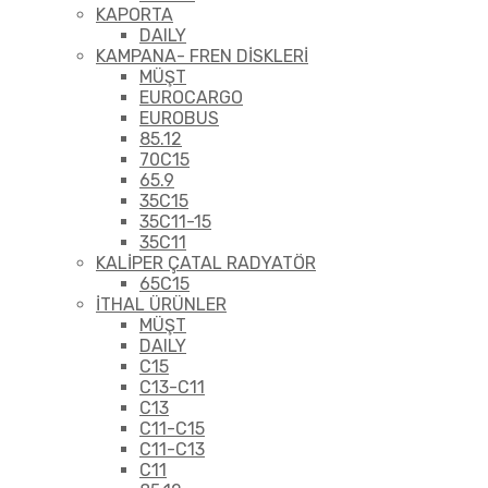
KAPORTA
DAILY
KAMPANA- FREN DİSKLERİ
MÜŞT
EUROCARGO
EUROBUS
85.12
70C15
65.9
35C15
35C11-15
35C11
KALİPER ÇATAL RADYATÖR
65C15
İTHAL ÜRÜNLER
MÜŞT
DAILY
C15
C13-C11
C13
C11-C15
C11-C13
C11