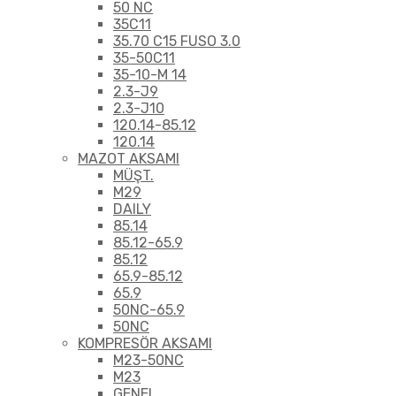
50 NC
35C11
35.70 C15 FUSO 3.0
35-50C11
35-10-M 14
2.3-J9
2.3-J10
120.14-85.12
120.14
MAZOT AKSAMI
MÜŞT.
M29
DAILY
85.14
85.12-65.9
85.12
65.9-85.12
65.9
50NC-65.9
50NC
KOMPRESÖR AKSAMI
M23-50NC
M23
GENEL