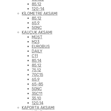
85.12
120-14
KİLOMETRE AKSAMI
85.12
65.9
50NC
KAUÇUK AKSAMI
MÜŞT
M23
EUROBUS
DAILY
C11
85.14
85.12
75.12
70C15
65.9
65-85
50NC
35C11
35.10
120.14
KAPORTA AKSAMI