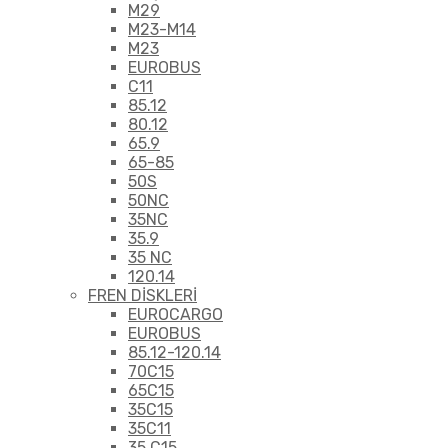
M29
M23-M14
M23
EUROBUS
C11
85.12
80.12
65.9
65-85
50S
50NC
35NC
35.9
35 NC
120.14
FREN DİSKLERİ
EUROCARGO
EUROBUS
85.12-120.14
70C15
65C15
35C15
35C11
35 C15