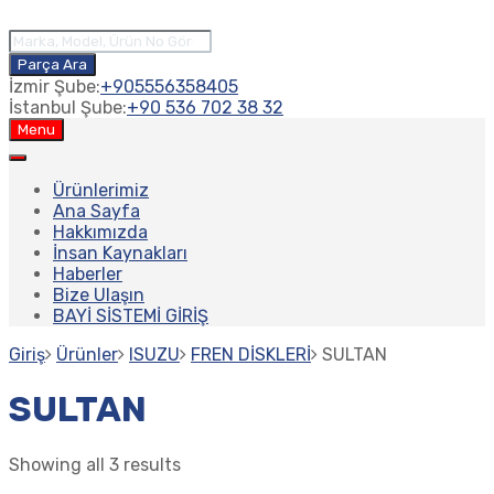
Products
search
Parça Ara
İzmir Şube:
+905556358405
İstanbul Şube:
+90 536 702 38 32
Skip
Menu
to
content
Ürünlerimiz
Ana Sayfa
Hakkımızda
İnsan Kaynakları
Haberler
Bize Ulaşın
BAYİ SİSTEMİ GİRİŞ
Giriş
Ürünler
ISUZU
FREN DİSKLERİ
SULTAN
SULTAN
Showing all 3 results