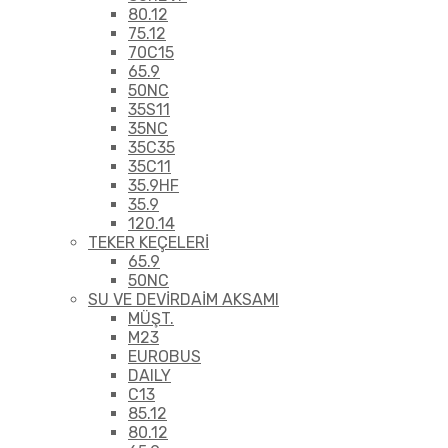
80.12
75.12
70C15
65.9
50NC
35S11
35NC
35C35
35C11
35.9HF
35.9
120.14
TEKER KEÇELERİ
65.9
50NC
SU VE DEVİRDAİM AKSAMI
MÜŞT.
M23
EUROBUS
DAILY
C13
85.12
80.12