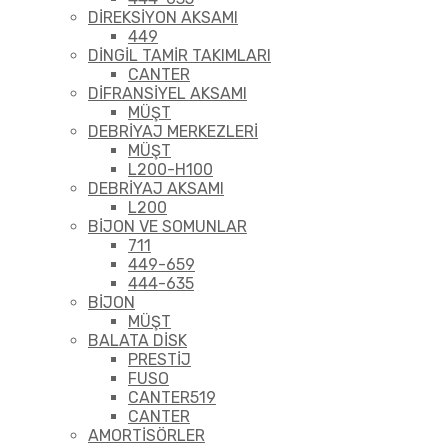
DİREKSİYON AKSAMI
449
DİNGİL TAMİR TAKIMLARI
CANTER
DİFRANSİYEL AKSAMI
MÜŞT
DEBRİYAJ MERKEZLERİ
MÜŞT
L200-H100
DEBRİYAJ AKSAMI
L200
BİJON VE SOMUNLAR
711
449-659
444-635
BİJON
MÜŞT
BALATA DİSK
PRESTİJ
FUSO
CANTER519
CANTER
AMORTİSÖRLER