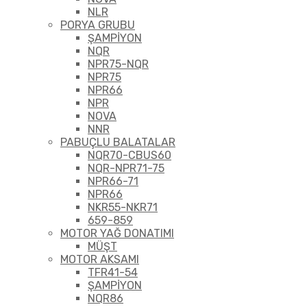
NLR
PORYA GRUBU
ŞAMPİYON
NQR
NPR75-NQR
NPR75
NPR66
NPR
NOVA
NNR
PABUÇLU BALATALAR
NQR70-CBUS60
NQR-NPR71-75
NPR66-71
NPR66
NKR55-NKR71
659-859
MOTOR YAĞ DONATIMI
MÜŞT
MOTOR AKSAMI
TFR41-54
ŞAMPİYON
NQR86