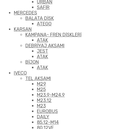
URBAN
SAFİR
MERCEDES
BALATA DİSK
ATEGO
KARSAN
KAMPANA- FREN DİSKLERİ
ATAK
DEBRİYAJ AKSAMI
JEST
ATAK
BİJON
ATAK
IVECO
TEL AKSAMI
M29
M25
M23.9-M24.9
M23.12
M23
EUROBUS
DAILY
85.12-M14
80.12VF