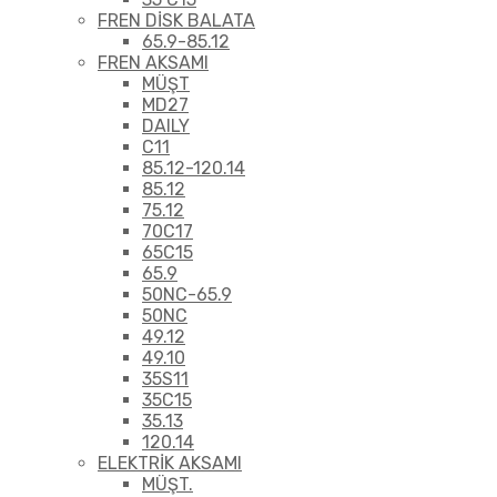
FREN DİSK BALATA
65.9-85.12
FREN AKSAMI
MÜŞT
MD27
DAILY
C11
85.12-120.14
85.12
75.12
70C17
65C15
65.9
50NC-65.9
50NC
49.12
49.10
35S11
35C15
35.13
120.14
ELEKTRİK AKSAMI
MÜŞT.