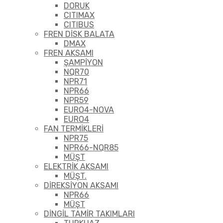
DORUK
CITIMAX
CITIBUS
FREN DİSK BALATA
DMAX
FREN AKSAMI
ŞAMPİYON
NQR70
NPR71
NPR66
NPR59
EURO4-NOVA
EURO4
FAN TERMİKLERİ
NPR75
NPR66-NQR85
MÜŞT
ELEKTRİK AKSAMI
MÜŞT.
DİREKSİYON AKSAMI
NPR66
MÜŞT
DİNGİL TAMİR TAKIMLARI