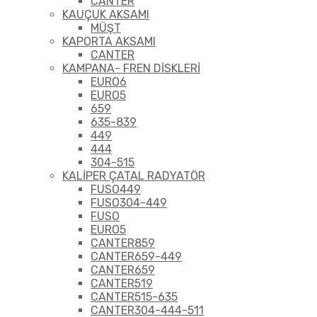
CANTER
KAUÇUK AKSAMI
MÜŞT
KAPORTA AKSAMI
CANTER
KAMPANA- FREN DİSKLERİ
EURO6
EURO5
659
635-839
449
444
304-515
KALİPER ÇATAL RADYATÖR
FUSO449
FUSO304-449
FUSO
EURO5
CANTER859
CANTER659-449
CANTER659
CANTER519
CANTER515-635
CANTER304-444-511