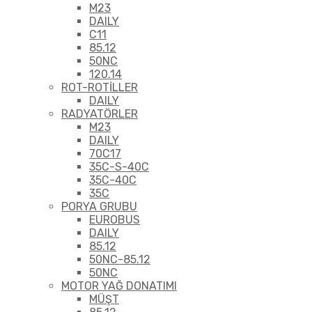
M23
DAILY
C11
85.12
50NC
120.14
ROT-ROTİLLER
DAILY
RADYATÖRLER
M23
DAILY
70C17
35C-S-40C
35C-40C
35C
PORYA GRUBU
EUROBUS
DAILY
85.12
50NC-85.12
50NC
MOTOR YAĞ DONATIMI
MÜŞT