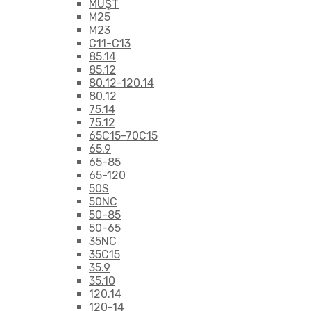
MÜŞT
M25
M23
C11-C13
85.14
85.12
80.12-120.14
80.12
75.14
75.12
65C15-70C15
65.9
65-85
65-120
50S
50NC
50-85
50-65
35NC
35C15
35.9
35.10
120.14
120-14