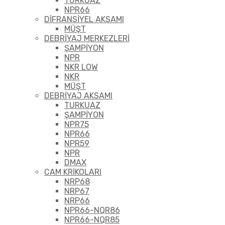
TURKUAZ
NPR66
DİFRANSİYEL AKSAMI
MÜŞT
DEBRİYAJ MERKEZLERİ
ŞAMPİYON
NPR
NKR LOW
NKR
MÜŞT
DEBRİYAJ AKSAMI
TURKUAZ
ŞAMPİYON
NPR75
NPR66
NPR59
NPR
DMAX
CAM KRİKOLARI
NRP68
NRP67
NRP66
NPR66-NQR86
NPR66-NQR85