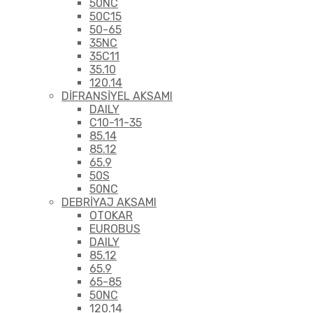
50NC
50C15
50-65
35NC
35C11
35.10
120.14
DİFRANSİYEL AKSAMI
DAILY
C10-11-35
85.14
85.12
65.9
50S
50NC
DEBRİYAJ AKSAMI
OTOKAR
EUROBUS
DAILY
85.12
65.9
65-85
50NC
120.14