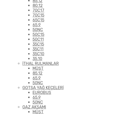
85.12
80.12
70C17
70C15
65C15
65.9
50NC
50C15
50C11
35C15
35C11
35C10
35.10
İTHAL RULMANLAR
MÜŞT
85.12
65.9
50NC
GOTSA YAĞ KEÇELERİ
EUROBUS
65.9
50NC
GAZ AKSAMI
MÜŞT