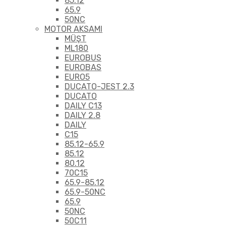
85.12
65.9
50NC
MOTOR AKSAMI
MÜŞT
ML180
EUROBUS
EUROBAS
EURO5
DUCATO-JEST 2.3
DUCATO
DAILY C13
DAILY 2.8
DAILY
C15
85.12-65.9
85.12
80.12
70C15
65.9-85.12
65.9-50NC
65.9
50NC
50C11