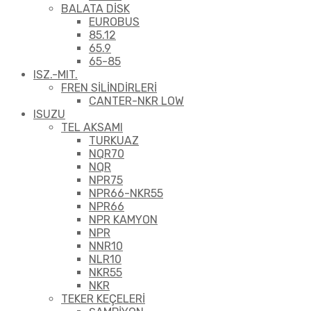
BALATA DİSK
EUROBUS
85.12
65.9
65-85
ISZ.-MIT.
FREN SİLİNDİRLERİ
CANTER-NKR LOW
ISUZU
TEL AKSAMI
TURKUAZ
NQR70
NQR
NPR75
NPR66-NKR55
NPR66
NPR KAMYON
NPR
NNR10
NLR10
NKR55
NKR
TEKER KEÇELERİ