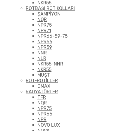
NKR55
ROTBAŞI ROT KOLLARI
ŞAMPİYON
NQR
NPR75
NPR71
NPR66-59-75
NPR66
NPR59
NNR
NLR
NKR55-NNR
NKR55
MÜŞT
ROT-ROTİLLER
DMAX
RADYATÖRLER
TFR
NQR
NPR75
NPR66
NPR
NOVO LUX
NOVA