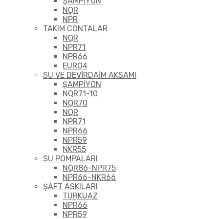
ŞAMPİYON
NQR
NPR
TAKIM CONTALAR
NQR
NPR71
NPR66
EURO4
SU VE DEVİRDAİM AKSAMI
ŞAMPİYON
NQR71-10
NQR70
NQR
NPR71
NPR66
NPR59
NKR55
SU POMPALARI
NQR86-NPR75
NPR66-NKR66
ŞAFT ASKILARI
TURKUAZ
NPR66
NPR59