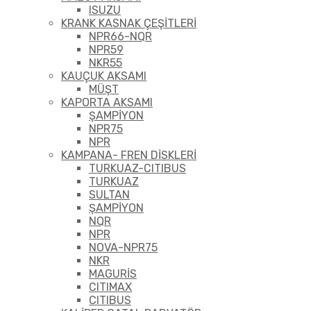
ISUZU
KRANK KASNAK ÇEŞİTLERİ
NPR66-NQR
NPR59
NKR55
KAUÇUK AKSAMI
MÜŞT
KAPORTA AKSAMI
ŞAMPİYON
NPR75
NPR
KAMPANA- FREN DİSKLERİ
TURKUAZ-CITIBUS
TURKUAZ
SULTAN
ŞAMPİYON
NQR
NPR
NOVA-NPR75
NKR
MAGURİS
CITIMAX
CITIBUS