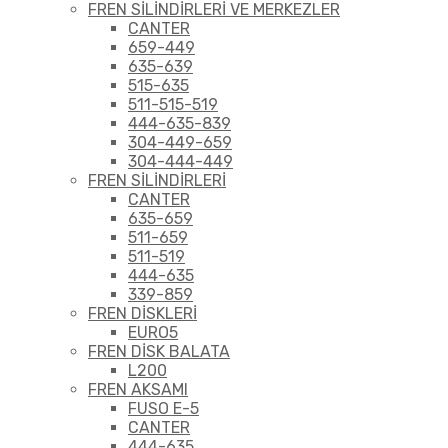
FREN SİLİNDİRLERİ VE MERKEZLER
CANTER
659-449
635-639
515-635
511-515-519
444-635-839
304-449-659
304-444-449
FREN SİLİNDİRLERİ
CANTER
635-659
511-659
511-519
444-635
339-859
FREN DİSKLERİ
EURO5
FREN DİSK BALATA
L200
FREN AKSAMI
FUSO E-5
CANTER
444-635