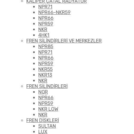
KALİPER ÇATAL RADYATÖR
NPR71
NPR66-NKR59
NPR66
NPR59
NKR
4HK1
FREN SİLİNDİRLERİ VE MERKEZLER
NPR85
NPR71
NPR66
NPR59
NKR55
NKR13
NKR
FREN SİLİNDİRLERİ
NQR
NPR66
NPR59
NKR LOW
NKR
FREN DİSKLERİ
SULTAN
LUX