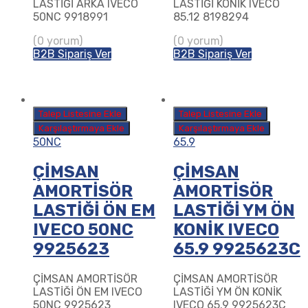
LASTİĞİ ARKA IVECO
LASTİĞİ KONİK IVECO
50NC 9918991
85.12 8198294
(0 yorum)
(0 yorum)
B2B Sipariş Ver
B2B Sipariş Ver
Talep Listesine Ekle
Talep Listesine Ekle
Karşılaştırmaya Ekle
Karşılaştırmaya Ekle
50NC
65.9
ÇİMSAN
ÇİMSAN
AMORTİSÖR
AMORTİSÖR
LASTİĞİ ÖN EM
LASTİĞİ YM ÖN
IVECO 50NC
KONİK IVECO
9925623
65.9 9925623C
ÇİMSAN AMORTİSÖR
ÇİMSAN AMORTİSÖR
LASTİĞİ ÖN EM IVECO
LASTİĞİ YM ÖN KONİK
50NC 9925623
IVECO 65.9 9925623C