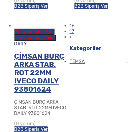
(0 yorum)
(0 yorum)
B2B Sipariş Ver
B2B Sipariş Ver
16
17
Talep Listesine Ekle
Karşılaştırmaya Ekle
DAILY
Kategoriler
ÇİMSAN BURÇ
TEMSA
ARKA STAB.
ROT 22MM
IVECO DAILY
93801624
ÇİMSAN BURÇ ARKA
STAB. ROT 22MM IVECO
DAILY 93801624
(0 yorum)
B2B Sipariş Ver