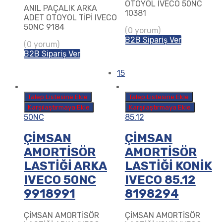
OTOYOL IVECO 50NC
ANIL PAÇALIK ARKA
10381
ADET OTOYOL TİPİ IVECO
50NC 9184
(0 yorum)
B2B Sipariş Ver
(0 yorum)
B2B Sipariş Ver
15
Talep Listesine Ekle
Talep Listesine Ekle
Karşılaştırmaya Ekle
Karşılaştırmaya Ekle
50NC
85.12
ÇİMSAN
ÇİMSAN
AMORTİSÖR
AMORTİSÖR
LASTİĞİ ARKA
LASTİĞİ KONİK
IVECO 50NC
IVECO 85.12
9918991
8198294
ÇİMSAN AMORTİSÖR
ÇİMSAN AMORTİSÖR