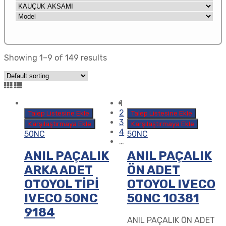
Showing 1–9 of 149 results
1
2
Talep Listesine Ekle
Talep Listesine Ekle
3
Karşılaştırmaya Ekle
Karşılaştırmaya Ekle
4
50NC
50NC
…
ANIL PAÇALIK
ANIL PAÇALIK
ARKA ADET
ÖN ADET
OTOYOL TİPİ
OTOYOL IVECO
IVECO 50NC
50NC 10381
9184
ANIL PAÇALIK ÖN ADET