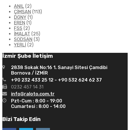
ANIL
(2)
ÇİMSAN
(113)
DGNY
(1)
EREN
(1)
FSS
(2)
İMALAT
(25)
SODSAN
(3)
YERLİ
(2)
İzmir Şube İletişim
2838 Sokak No:16 1. Sanayi Sitesi Çamdibi
Bornova / İZMİR
+90 232 433 25 12 - +90 532 624 62 37
0232 457 14 31
info@raloto.com.tr
Pzt-Cum : 8:00 - 19:00
Cumartesi : 8:00 - 14:00
Bizi Takip Edin