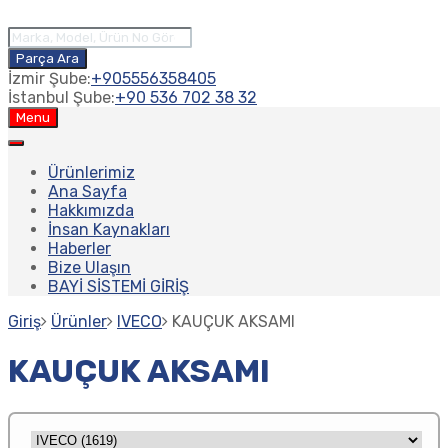
Parça Ara
İzmir Şube:
+905556358405
İstanbul Şube:
+90 536 702 38 32
Menu
Ürünlerimiz
Ana Sayfa
Hakkımızda
İnsan Kaynakları
Haberler
Bize Ulaşın
BAYİ SİSTEMİ GİRİŞ
Giriş
Ürünler
IVECO
KAUÇUK AKSAMI
KAUÇUK AKSAMI