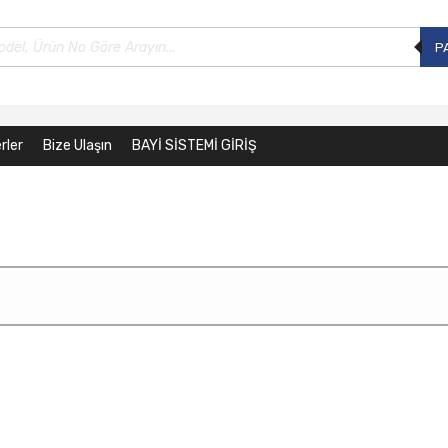
P
rler
Bize Ulaşın
BAYİ SİSTEMİ GİRİŞ