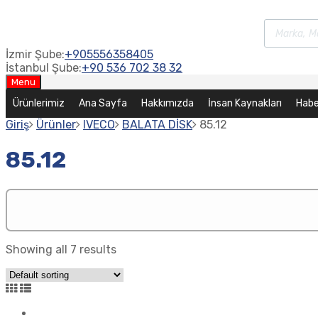
İzmir Şube:
+905556358405
İstanbul Şube:
+90 536 702 38 32
Menu
Ürünlerimiz
Ana Sayfa
Hakkımızda
İnsan Kaynakları
Habe
Giriş
Ürünler
IVECO
BALATA DİSK
85.12
85.12
Showing all 7 results