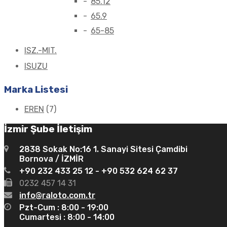
85.12
65.9
65-85
ISZ.-MIT.
ISUZU
Marka Listesi
EREN
(7)
İzmir Şube İletişim
2838 Sokak No:16 1. Sanayi Sitesi Çamdibi
Bornova / İZMİR
+90 232 433 25 12 - +90 532 624 62 37
0232 457 14 31
info@raloto.com.tr
Pzt-Cum : 8:00 - 19:00
Cumartesi : 8:00 - 14:00