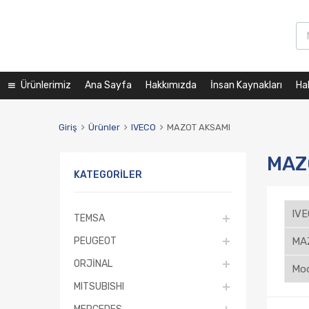
Ürünlerimiz
Ana Sayfa
Hakkımızda
İnsan Kaynakları
Ha
Giriş
Ürünler
IVECO
MAZOT AKSAMI
MAZ
KATEGORILER
TEMSA
PEUGEOT
ORJİNAL
MITSUBISHI
MERCEDES