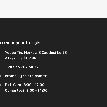
STANBUL ŞUBE İLETIŞIM
Yedpa Tic. Merkezi B Caddesi No:78
Ataşehir / İSTANBUL
+90 536 702 38 32
istanbul@raloto.com.tr
Pzt-Cum : 8:00 - 19:00
Cumartesi : 8:00 - 14:00