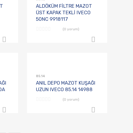
OT
ALDÖKÜM FİLTRE MAZOT
ÜST KAPAK TEKLİ IVECO
50NC 9918117
(0 yorum)
B2B Sipariş Ver
B2B Sipariş 
Talep Listesine Ekle
Talep Listesine E
Karşılaştırmaya Ekle
Karşılaştırmaya Ekle
85.14
AĞI
ANIL DEPO MAZOT KUŞAĞI
0A
UZUN IVECO 85.14 14988
(0 yorum)
B2B Sipariş Ver
B2B Sipariş 