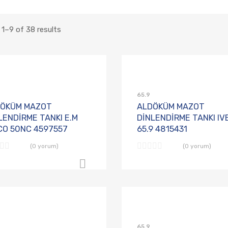
1–9 of 38 results
Talep Listesine Ekle
Karşılaştırmaya Ekle
65.9
ÖKÜM MAZOT
ALDÖKÜM MAZOT
LENDİRME TANKI E.M
DİNLENDİRME TANKI IV
CO 50NC 4597557
65.9 4815431
(0 yorum)
(0 yorum)
B2B Sipariş Ver
Talep Listesine Ekle
Karşılaştırmaya Ekle
65.9