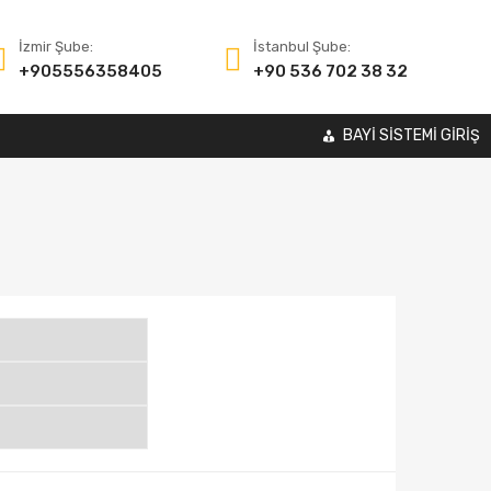
İzmir Şube:
İstanbul Şube:
+905556358405
+90 536 702 38 32
BAYİ SİSTEMİ GİRİŞ