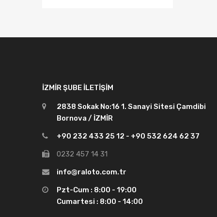
İZMIR ŞUBE İLETIŞIM
2838 Sokak No:16 1. Sanayi Sitesi Çamdibi
Bornova / İZMİR
+90 232 433 25 12 - +90 532 624 62 37
0232 457 14 31
info@raloto.com.tr
Pzt-Cum : 8:00 - 19:00
Cumartesi : 8:00 - 14:00