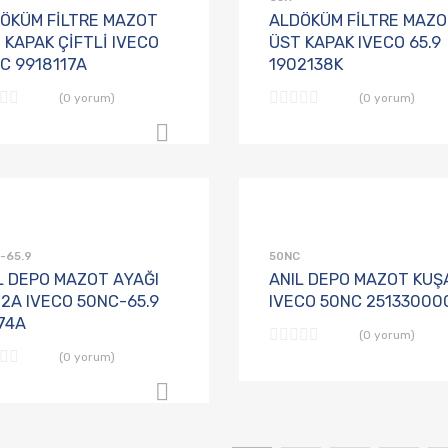
ÖKÜM FİLTRE MAZOT
ALDÖKÜM FİLTRE MAZ
 KAPAK ÇİFTLİ IVECO
ÜST KAPAK IVECO 65.9
C 9918117A
1902138K
(0 yorum)
(0 yorum)
B2B Sipariş Ver
Talep Listesine Ekle
Karşılaştırmaya Ekle
-65.9
50NC
L DEPO MAZOT AYAĞI
ANIL DEPO MAZOT KUŞ
2A IVECO 50NC-65.9
IVECO 50NC 25133000
74A
(0 yorum)
(0 yorum)
B2B Sipariş Ver